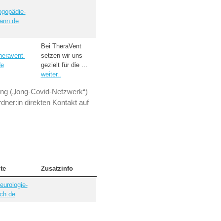
ogopädie-
ann.de
Bei TheraVent
heravent-
setzen wir uns
de
gezielt für die …
weiter..
ung („long-Covid-Netzwerk“)
ner:in direkten Kontakt auf
te
Zusatzinfo
eurologie-
ch.de