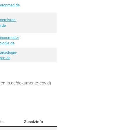
oronmed.de
ternisten-
g.de
nneremedizi
ologie.de
rdiologie-
gen.de
en-lb.de/dokumente-covid)
te
Zusatzinfo