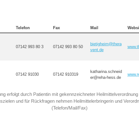
Telefon
Fax
Mail
Websi
bietigheim@thera
07142 993 80 3
07142 993 80 50
www.t
vent.de
katharina.schneid
07142 91030
07142 910319
www.r
er@reha-hess.de
g erfolgt durch Patientin mit gekennzeichneter Heilmittelverordnun
zielen und für Rückfragen nehmen Heilmittelerbringerin und Verordne
(Telefon/Mail/Fax)