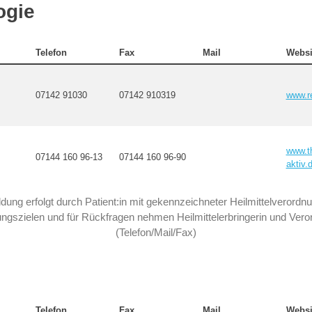
ogie
Telefon
Fax
Mail
Websi
07142 91030
07142 910319
www.r
www.t
07144 160 96-13
07144 160 96-90
aktiv.
ung erfolgt durch Patient:in mit gekennzeichneter Heilmittelverordn
gszielen und für Rückfragen nehmen Heilmittelerbringerin und Verord
(Telefon/Mail/Fax)
Telefon
Fax
Mail
Websi