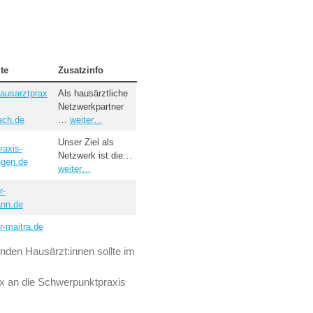
te
Zusatzinfo
ausarztprax
Als hausärztliche
Netzwerkpartner
ach.de
…
weiter…
Unser Ziel als
raxis-
Netzwerk ist die…
ngen.de
weiter…
r-
ann.de
-maitra.de
nden Hausärzt:innen sollte im
ax an die Schwerpunktpraxis