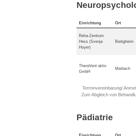
Neuropsychol
Einrichtung
Ort
Reha-Zentrum
Hess (Svenja
Bietigheim
Hoyer)
TheraVent aktiv
Marbach
GmbH
Terminvereinbarung/ Anmeld
Zum Abgleich von Behandlun
Pädiatrie
Einrichtung
Ort