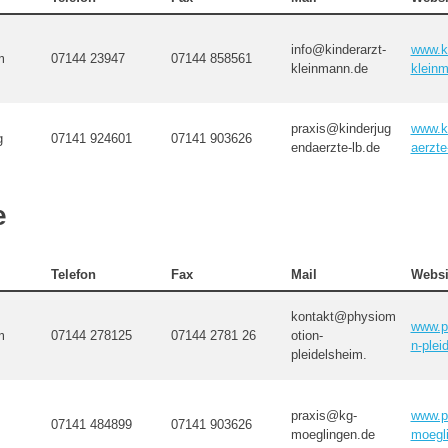
info@kinderarzt-
www.ki
m
07144 23947
07144 858561
kleinmann.de
klein
praxis@kinderjug
www.k
g
07141 924601
07141 903626
endaerzte-lb.de
aerzte
e
Telefon
Fax
Mail
Websi
kontakt@physiom
www.p
m
07144 278125
07144 2781 26
otion-
n-plei
pleidelsheim.
praxis@kg-
www.p
07141 484899
07141 903626
moeglingen.de
moegl