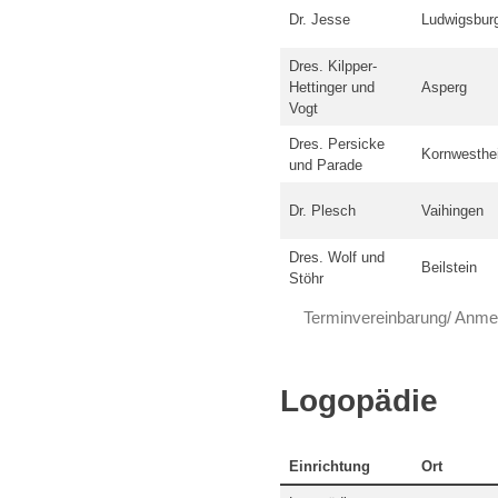
Dr. Jesse
Ludwigsbur
Dres. Kilpper-
Hettinger und
Asperg
Vogt
Dres. Persicke
Kornwesthe
und Parade
Dr. Plesch
Vaihingen
Dres. Wolf und
Beilstein
Stöhr
Terminvereinbarung/ Anme
Logopädie
Einrichtung
Ort