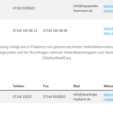
info@logopaedie-
www.l
07150 8105622
heermann.de
heerm
www.t
07144 160 96-13
07144 160 96-90
aktiv.
ung erfolgt durch Patient:in mit gekennzeichneter Heilmittelverordn
gszielen und für Rückfragen nehmen Heilmittelerbringerin und Verord
(Telefon/Mail/Fax)
Telefon
Fax
Mail
Websi
info@neurologie-
www.
n
07144 15525
07144 8163610
marbach.de
marba