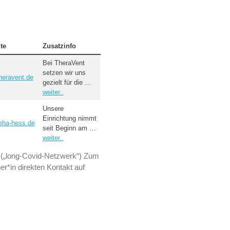
te
Zusatzinfo
Bei TheraVent
setzen wir uns
heravent.de
gezielt für die …
weiter..
Unsere
Einrichtung nimmt
eha-hess.de
seit Beginn am …
weiter..
g („long-Covid-Netzwerk“) Zum
r*in direkten Kontakt auf