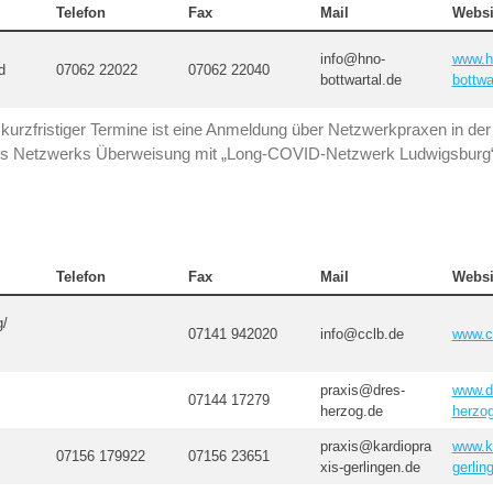
Telefon
Fax
Mail
Websi
info@hno-
www.h
d
07062 22022
07062 22040
bottwartal.de
bottwa
 kurzfristiger Termine ist eine Anmeldung über Netzwerkpraxen in der 
 Netzwerks Überweisung mit „Long-COVID-Netzwerk Ludwigsburg
Telefon
Fax
Mail
Websi
g/
07141 942020
info@cclb.de
www.c
praxis@dres-
www.d
07144 17279
herzog.de
herzo
praxis@kardiopra
www.ka
07156 179922
07156 23651
xis-gerlingen.de
gerlin