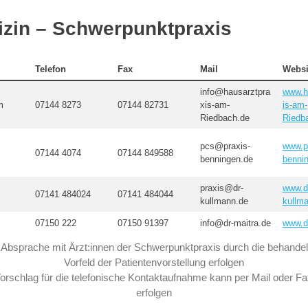
zin – Schwerpunktpraxis
Telefon
Fax
Mail
Websi
info@hausarztpra
www.h
m
07144 8273
07144 82731
xis-am-
is-am-
Riedbach.de
Riedb
pcs@praxis-
www.p
07144 4074
07144 849588
benningen.de
benni
praxis@dr-
www.d
07141 484024
07141 484044
kullmann.de
kullm
07150 222
07150 91397
info@dr-maitra.de
www.dr
e Absprache mit Ärzt:innen der Schwerpunktpraxis durch die behandel
Vorfeld der Patientenvorstellung erfolgen
orschlag für die telefonische Kontaktaufnahme kann per Mail oder F
erfolgen