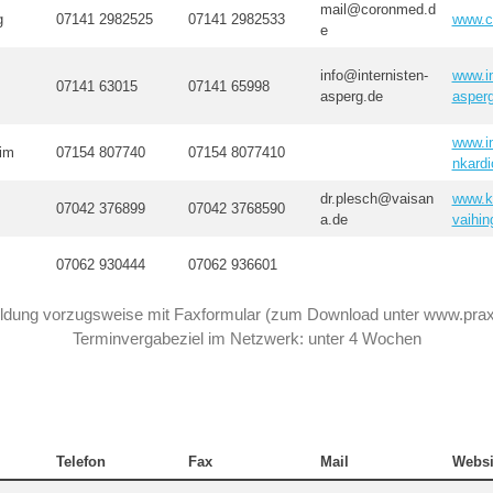
mail@coronmed.d
g
07141 2982525
07141 2982533
www.c
e
info@internisten-
www.in
07141 63015
07141 65998
asperg.de
asper
www.i
im
07154 807740
07154 8077410
nkardi
dr.plesch@vaisan
www.ka
07042 376899
07042 3768590
a.de
vaihin
07062 930444
07062 936601
ldung vorzugsweise mit Faxformular (zum Download unter www.prax
Terminvergabeziel im Netzwerk: unter 4 Wochen
Telefon
Fax
Mail
Websi