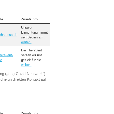
te
Zusatzinfo
Unsere
Einrichtung nimmt
eha-hess.de
seit Beginn am …
weiter..
Bei TheraVent
heravent-
setzen wir uns
de
gezielt für die …
weiter..
ung („long-Covid-Netzwerk“)
ner:in direkten Kontakt auf
te
Zusatzinfo