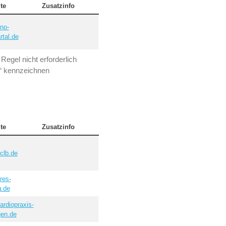
te
Zusatzinfo
no-
rtal.de
Regel nicht erforderlich
“ kennzeichnen
te
Zusatzinfo
clb.de
res-
g.de
rdiopraxis-
gen.de