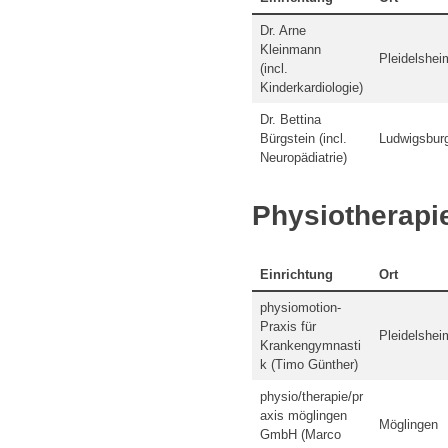
Dr. Arne
Kleinmann
Pleidelshei
(incl.
Kinderkardiologie)
Dr. Bettina
Bürgstein (incl.
Ludwigsbur
Neuropädiatrie)
Physiotherapi
Einrichtung
Ort
physiomotion-
Praxis für
Pleidelshei
Krankengymnasti
k (Timo Günther)
physio/therapie/pr
axis möglingen
Möglingen
GmbH (Marco