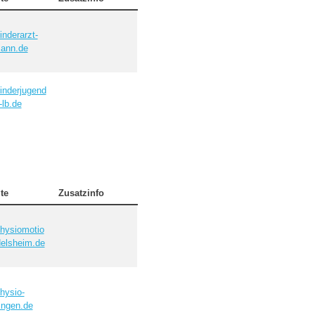
nderarzt-
mann.de
inderjugend
-lb.de
te
Zusatzinfo
hysiomotio
delsheim.de
hysio-
ingen.de