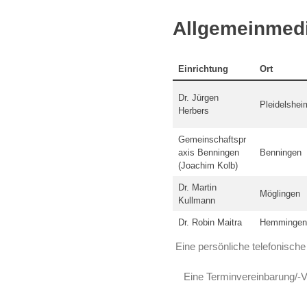
Ludwigsburg
postinfektiösen
Erkrankungen
Allgemeinmedi
im
Landkreis
Ludwigsburg
Einrichtung
Ort
Dr. Jürgen
Pleidelshei
Herbers
Gemeinschaftspr
axis Benningen
Benningen
(Joachim Kolb)
Dr. Martin
Möglingen
Kullmann
Dr. Robin Maitra
Hemmingen
Eine persönliche telefonisch
Eine Terminvereinbarung/-V