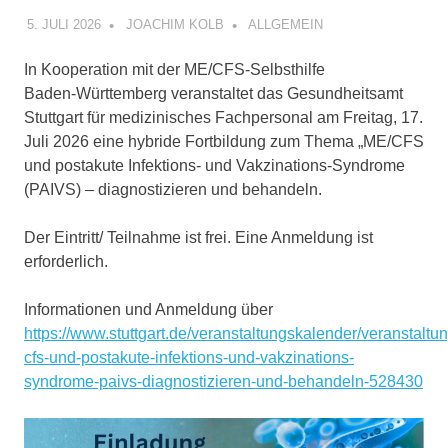
5. JULI 2026
JOACHIM KOLB
ALLGEMEIN
In Kooperation mit der ME/CFS‑Selbsthilfe
Baden‑Württemberg veranstaltet das Gesundheitsamt
Stuttgart für medizinisches Fachpersonal am Freitag, 17.
Juli 2026 eine hybride Fortbildung zum Thema „ME/CFS
und postakute Infektions‑ und Vakzinations‑Syndrome
(PAIVS) – diagnostizieren und behandeln.
Der Eintritt/ Teilnahme ist frei. Eine Anmeldung ist
erforderlich.
Informationen und Anmeldung über
https://www.stuttgart.de/veranstaltungskalender/veranstalt
cfs-und-postakute-infektions-und-vakzinations-
syndrome-paivs-diagnostizieren-und-behandeln-528430