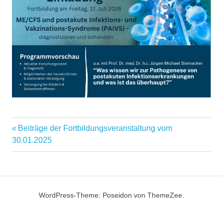
Vorheriger
Beiträge der Fortbildungsveranstaltung vom
Beitragsnavigation
Beitrag:
30.01.2025
WordPress-Theme: Poseidon von ThemeZee.