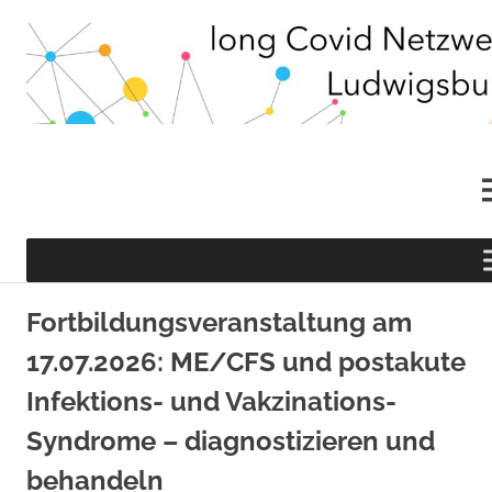
Behandlungsnetzwerk
long
für
Menschen
Covid
mit
post/long
Netzwerk
Covid
Syndom
Zum
und
Ludwigsburg
Inhalt
Fortbildungsveranstaltung am
vergleichbaren
springen
postinfektiösen
17.07.2026: ME/CFS und postakute
Erkrankungen
im
Infektions- und Vakzinations-
Landkreis
Ludwigsburg
Syndrome – diagnostizieren und
behandeln